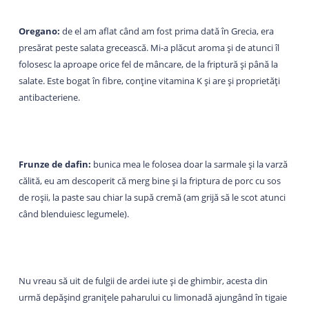
Oregano:
de el am aflat când am fost prima dată în Grecia, era
presărat peste salata grecească. Mi-a plăcut aroma și de atunci îl
folosesc la aproape orice fel de mâncare, de la friptură și până la
salate. Este bogat în fibre, conține vitamina K și are și proprietăți
antibacteriene.
Frunze de dafin:
bunica mea le folosea doar la sarmale și la varză
călită, eu am descoperit că merg bine și la friptura de porc cu sos
de roșii, la paste sau chiar la supă cremă (am grijă să le scot atunci
când blenduiesc legumele).
Nu vreau să uit de fulgii de ardei iute și de ghimbir, acesta din
urmă depășind granițele paharului cu limonadă ajungând în tigaie