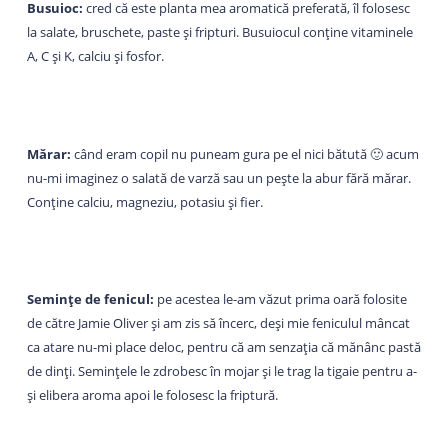
Busuioc:
cred că este planta mea aromatică preferată, îl folosesc
la salate, bruschete, paste și fripturi. Busuiocul conține vitaminele
A, C și K, calciu și fosfor.
Mărar:
când eram copil nu puneam gura pe el nici bătută 🙂 acum
nu-mi imaginez o salată de varză sau un pește la abur fără mărar.
Conține calciu, magneziu, potasiu și fier.
Semințe de fenicul:
pe acestea le-am văzut prima oară folosite
de către Jamie Oliver și am zis să încerc, deși mie feniculul mâncat
ca atare nu-mi place deloc, pentru că am senzația că mănânc pastă
de dinți. Semințele le zdrobesc în mojar și le trag la tigaie pentru a-
și elibera aroma apoi le folosesc la friptură.