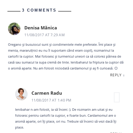
3 COMMENTS
Denisa Mănica
11/08/2017 AT 7:29 AM
Oregano și busuiocul sunt și condimentele mele preferate. Îmi place și
menta, mararul(nici eu nu îl suportam când eram copil), rozmarinul la
cartofii la cuptor. Mai folosesc și turmericul uneori ca să colorez pâinea de
casă sau sumacul la supa cremă de linte. Ienibaharul la friptura la cuptor dă
o aromă aparte. Nu am folosit niciodată cardamonul și aș fi curioasă. 🙂
REPLY
↓
Carmen Radu
11/08/2017 AT 1:40 PM
Ienibahar n-am folosit, ia să încerc :). De rozmarin am uitat și eu
folosesc pentru cartofii la cuptor, e foarte bun. Cardamomul are o
aromă aparte, ori îți place, ori nu. Trebuie să încerci să vezi dacă îți
place.