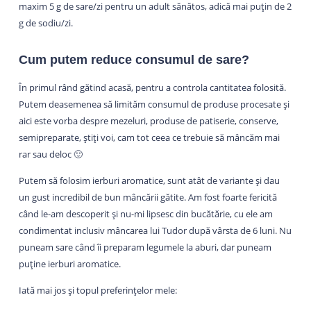
maxim 5 g de sare/zi pentru un adult sănătos, adică mai puțin de 2
g de sodiu/zi.
Cum putem reduce consumul de sare?
În primul rând gătind acasă, pentru a controla cantitatea folosită.
Putem deasemenea să limităm consumul de produse procesate și
aici este vorba despre mezeluri, produse de patiserie, conserve,
semipreparate, știți voi, cam tot ceea ce trebuie să mâncăm mai
rar sau deloc 🙂
Putem să folosim ierburi aromatice, sunt atât de variante și dau
un gust incredibil de bun mâncării gătite. Am fost foarte fericită
când le-am descoperit și nu-mi lipsesc din bucătărie, cu ele am
condimentat inclusiv mâncarea lui Tudor după vârsta de 6 luni. Nu
puneam sare când îi preparam legumele la aburi, dar puneam
puține ierburi aromatice.
Iată mai jos și topul preferințelor mele: