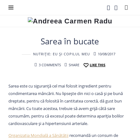
Andreea
Carmen
Radu
Sarea în bucate
NUTRIȚIE: EU ȘI COPILUL MEU
10/08/2017
3 COMMENTS
SHARE
LIKE THIS
Sarea este cu siguranță cel mai folosit ingredient pentru
condimentarea mâncării. Nu lipsește din nici o casă și pe bună
dreptate, pentru că folosită în cantitatea corectă, dă gust bun
mâncării. Cu toate acestea, trebuie să avem grijă câtă sare
consumăm, pentru că excesul poate determina apariția bolilor
cardiovasculare și a hipertensiunii arteriale.
Organizația Mondială a Sănătății
recomandă un consum de