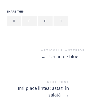
SHARE THIS
ARTICOLUL ANTERIOR
←
Un an de blog
NEXT POST
Îmi place lintea: astăzi în
salată
→