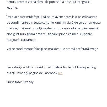
pentru aromatizarea cărnii de porc sau a orezului integral cu
legume.
Îmi place tare mult faptul că acum avem acces la o paletă variată
de condimente din toate colțurile lumii. În afară de cele enumerate
mai sus, mai sunt o mulțime de comori care ajută ca mâncarea să
aibă gust bun și fără prea multă sare: piper, chimen, cuișoare,
nucșoară, cardamom.
Voi ce condimente folosiți cel mai des? Ce aromă preferată aveți?
Dacă doriți să fiți la curent cu ultimele articole publicate pe blog,
puteți urmări și pagina de Facebook
aici
Sursa foto: Pixabay