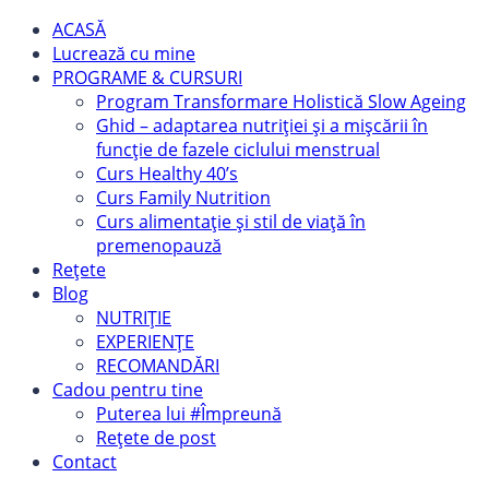
ACASĂ
Lucrează cu mine
PROGRAME & CURSURI
Program Transformare Holistică Slow Ageing
Ghid – adaptarea nutriției și a mișcării în
funcție de fazele ciclului menstrual
Curs Healthy 40’s
Curs Family Nutrition
Curs alimentație și stil de viață în
premenopauză
Rețete
Blog
NUTRIȚIE
EXPERIENȚE
RECOMANDĂRI
Cadou pentru tine
Puterea lui #Împreună
Rețete de post
Contact