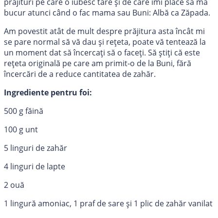
prăjituri pe care o iubesc tare și de care îmi place să mă
bucur atunci când o fac mama sau Buni: Albă ca Zăpada.
Am povestit atât de mult despre prăjitura asta încât mi
se pare normal să vă dau și rețeta, poate vă tentează la
un moment dat să încercați să o faceți. Să știți că este
rețeta originală pe care am primit-o de la Buni, fără
încercări de a reduce cantitatea de zahăr.
Ingrediente pentru foi:
500 g făină
100 g unt
5 linguri de zahăr
4 linguri de lapte
2 ouă
1 lingură amoniac, 1 praf de sare și 1 plic de zahăr vanilat