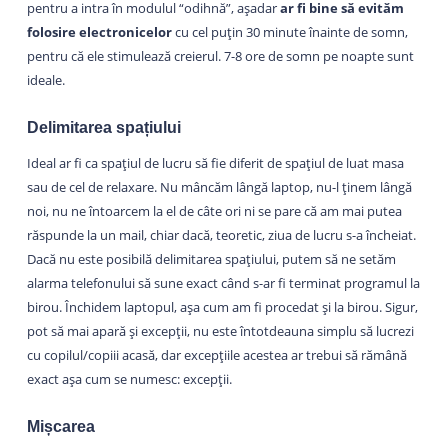
pentru a intra în modulul “odihnă”, așadar
ar fi bine să evităm
folosire electronicelor
cu cel puțin 30 minute înainte de somn,
pentru că ele stimulează creierul. 7-8 ore de somn pe noapte sunt
ideale.
Delimitarea spațiului
Ideal ar fi ca spațiul de lucru să fie diferit de spațiul de luat masa
sau de cel de relaxare. Nu mâncăm lângă laptop, nu-l ținem lângă
noi, nu ne întoarcem la el de câte ori ni se pare că am mai putea
răspunde la un mail, chiar dacă, teoretic, ziua de lucru s-a încheiat.
Dacă nu este posibilă delimitarea spațiului, putem să ne setăm
alarma telefonului să sune exact când s-ar fi terminat programul la
birou. Închidem laptopul, așa cum am fi procedat și la birou. Sigur,
pot să mai apară și excepții, nu este întotdeauna simplu să lucrezi
cu copilul/copiii acasă, dar excepțiile acestea ar trebui să rămână
exact așa cum se numesc: excepții.
Mișcarea