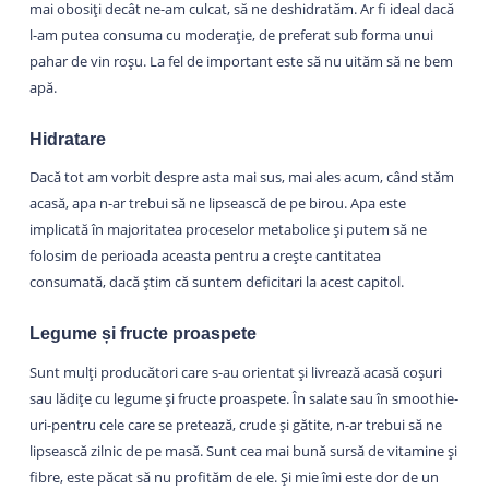
mai obosiți decât ne-am culcat, să ne deshidratăm. Ar fi ideal dacă
l-am putea consuma cu moderație, de preferat sub forma unui
pahar de vin roșu. La fel de important este să nu uităm să ne bem
apă.
Hidratare
Dacă tot am vorbit despre asta mai sus, mai ales acum, când stăm
acasă, apa n-ar trebui să ne lipsească de pe birou. Apa este
implicată în majoritatea proceselor metabolice și putem să ne
folosim de perioada aceasta pentru a crește cantitatea
consumată, dacă știm că suntem deficitari la acest capitol.
Legume și fructe proaspete
Sunt mulți producători care s-au orientat și livrează acasă coșuri
sau lădițe cu legume și fructe proaspete. În salate sau în smoothie-
uri-pentru cele care se pretează, crude și gătite, n-ar trebui să ne
lipsească zilnic de pe masă. Sunt cea mai bună sursă de vitamine și
fibre, este păcat să nu profităm de ele. Și mie îmi este dor de un