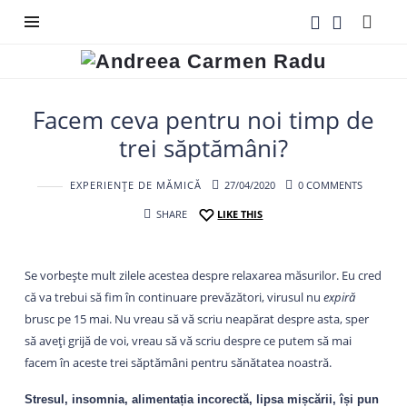
Andreea
Carmen
Radu
Facem ceva pentru noi timp de
trei săptămâni?
EXPERIENȚE DE MĂMICĂ
27/04/2020
0 COMMENTS
SHARE
LIKE THIS
Se vorbește mult zilele acestea despre relaxarea măsurilor. Eu cred
că va trebui să fim în continuare prevăzători, virusul nu
expiră
brusc pe 15 mai. Nu vreau să vă scriu neapărat despre asta, sper
să aveți grijă de voi, vreau să vă scriu despre ce putem să mai
facem în aceste trei săptămâni pentru sănătatea noastră.
Stresul, insomnia, alimentația incorectă, lipsa mișcării, își pun