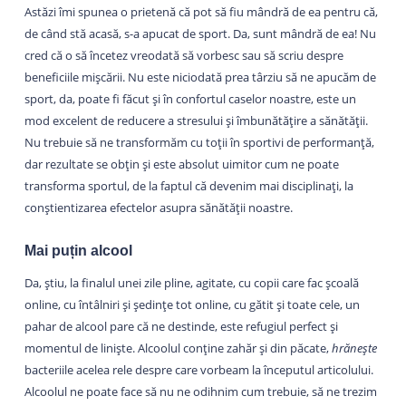
Astăzi îmi spunea o prietenă că pot să fiu mândră de ea pentru că,
de când stă acasă, s-a apucat de sport. Da, sunt mândră de ea! Nu
cred că o să încetez vreodată să vorbesc sau să scriu despre
beneficiile mișcării. Nu este niciodată prea târziu să ne apucăm de
sport, da, poate fi făcut și în confortul caselor noastre, este un
mod excelent de reducere a stresului și îmbunătățire a sănătății.
Nu trebuie să ne transformăm cu toții în sportivi de performanță,
dar rezultate se obțin și este absolut uimitor cum ne poate
transforma sportul, de la faptul că devenim mai disciplinați, la
conștientizarea efectelor asupra sănătății noastre.
Mai puțin alcool
Da, știu, la finalul unei zile pline, agitate, cu copii care fac școală
online, cu întâlniri și ședințe tot online, cu gătit și toate cele, un
pahar de alcool pare că ne destinde, este refugiul perfect și
momentul de liniște. Alcoolul conține zahăr și din păcate,
hrănește
bacteriile acelea rele despre care vorbeam la începutul articolului.
Alcoolul ne poate face să nu ne odihnim cum trebuie, să ne trezim