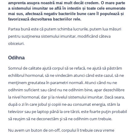
amprenta asupra noastră mai mult decât credem. O mare parte
a sistemului imunitar se află în intestin și toate cele enumerate
mai sus, afectează negativ bacteriile bune care îl populează și
favorizează dezvoltarea bacteriilor rele.
Partea bună este că putem schimba lucrurile, putem lua măsuri
pentru susținerea sistemului imunitar, modificând câteva
obiceiuri.
Odihna
Somnul de calitate ajută corpul să se refacă, ne ajută să păstrăm
echilibrul hormonal, să ne vindecăm atunci când este cazul, să ne
menținem greutatea în parametri normali. Atunci când nu ne
odihnim suficient sau când nu ne odihnim bine, apar dezechilibre
la nivel hormonal, dar și la nivelul sistemului imunitar. Dacă seara,
după o zi în care jobul și copiii ne-au consumat energia, stăm la
televizor sau pe laptop până la ore târzii, este foarte puțin probabil
să reușim să ne deconectăm și să ne odihnim cum trebuie.
Nu avem un buton de on-off, corpului îi trebuie ceva vreme