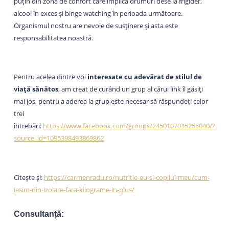
puțin din zona de confort care implică drumuri dese la frigider,
alcool în exces și binge watching în perioada următoare.
Organismul nostru are nevoie de susținere și asta este
responsabilitatea noastră.
Pentru acelea dintre voi
interesate cu adevărat de stilul de
viață sănătos
, am creat de curând un grup al cărui link îl găsiți
mai jos, pentru a aderea la grup este necesar să răspundeți celor
trei
întrebări:
https://www.facebook.com/groups/2450107035255040/?
source_id=1095398493869862
Citește și:
https://carmenradu.ro/nutritie-eu-si-copilul-meu/cum-
iesim-din-izolare-fara-kilograme-in-plus/
Consultanță: