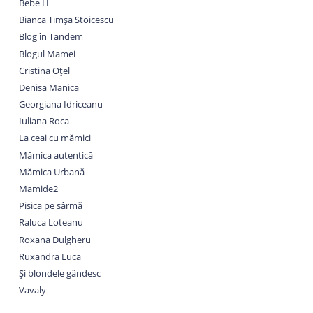
Bebe H
Bianca Timșa Stoicescu
Blog în Tandem
Blogul Mamei
Cristina Oțel
Denisa Manica
Georgiana Idriceanu
Iuliana Roca
La ceai cu mămici
Mămica autentică
Mămica Urbană
Mamide2
Pisica pe sârmă
Raluca Loteanu
Roxana Dulgheru
Ruxandra Luca
Și blondele gândesc
Vavaly