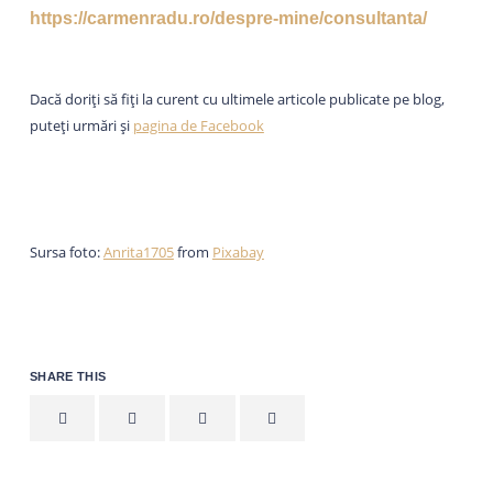
https://carmenradu.ro/despre-mine/consultanta/
Dacă doriți să fiți la curent cu ultimele articole publicate pe blog,
puteți urmări și
pagina de Facebook
Sursa foto:
Anrita1705
from
Pixabay
SHARE THIS