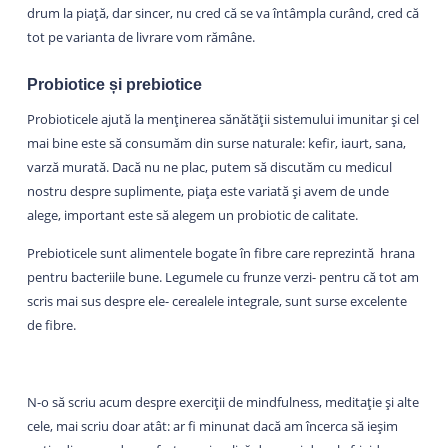
drum la piață, dar sincer, nu cred că se va întâmpla curând, cred că
tot pe varianta de livrare vom rămâne.
Probiotice și prebiotice
Probioticele ajută la menținerea sănătății sistemului imunitar și cel
mai bine este să consumăm din surse naturale: kefir, iaurt, sana,
varză murată. Dacă nu ne plac, putem să discutăm cu medicul
nostru despre suplimente, piața este variată și avem de unde
alege, important este să alegem un probiotic de calitate.
Prebioticele sunt alimentele bogate în fibre care reprezintă hrana
pentru bacteriile bune. Legumele cu frunze verzi- pentru că tot am
scris mai sus despre ele- cerealele integrale, sunt surse excelente
de fibre.
N-o să scriu acum despre exerciții de mindfulness, meditație și alte
cele, mai scriu doar atât: ar fi minunat dacă am încerca să ieșim