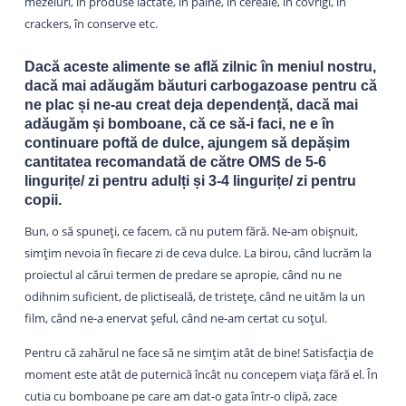
mezeluri, în produse lactate, în pâine, în cereale, în covrigi, în
crackers, în conserve etc.
Dacă aceste alimente se află zilnic în meniul nostru,
dacă mai adăugăm băuturi carbogazoase pentru că
ne plac și ne-au creat deja dependență, dacă mai
adăugăm și bomboane, că ce să-i faci, ne e în
continuare poftă de dulce, ajungem să depășim
cantitatea recomandată de către OMS de 5-6
lingurițe/ zi pentru adulți și 3-4 lingurițe/ zi pentru
copii.
Bun, o să spuneți, ce facem, că nu putem fără. Ne-am obișnuit,
simțim nevoia în fiecare zi de ceva dulce. La birou, când lucrăm la
proiectul al cărui termen de predare se apropie, când nu ne
odihnim suficient, de plictiseală, de tristețe, când ne uităm la un
film, când ne-a enervat șeful, când ne-am certat cu soțul.
Pentru că zahărul ne face să ne simțim atât de bine! Satisfacția de
moment este atât de puternică încât nu concepem viața fără el. În
cutia cu bomboane pe care am dat-o gata într-o clipă, zace