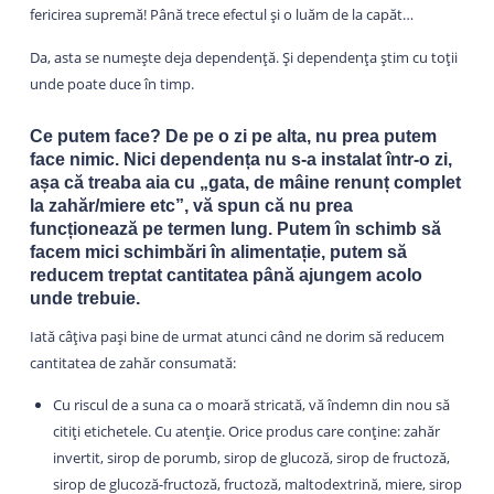
fericirea supremă! Până trece efectul și o luăm de la capăt…
Da, asta se numește deja dependență. Și dependența știm cu toții
unde poate duce în timp.
Ce putem face? De pe o zi pe alta, nu prea putem
face nimic. Nici dependența nu s-a instalat într-o zi,
așa că treaba aia cu „gata, de mâine renunț complet
la zahăr/miere etc”, vă spun că nu prea
funcționează pe termen lung. Putem în schimb să
facem mici schimbări în alimentație, putem să
reducem treptat cantitatea până ajungem acolo
unde trebuie.
Iată câțiva pași bine de urmat atunci când ne dorim să reducem
cantitatea de zahăr consumată:
Cu riscul de a suna ca o moară stricată, vă îndemn din nou să
citiți etichetele. Cu atenție. Orice produs care conține: zahăr
invertit, sirop de porumb, sirop de glucoză, sirop de fructoză,
sirop de glucoză-fructoză, fructoză, maltodextrină, miere, sirop