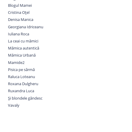
Blogul Mamei
Cristina Oțel
Denisa Manica
Georgiana Idriceanu
Iuliana Roca
La ceai cu mămici
Mămica autentică
Mămica Urbană
Mamide2
Pisica pe sârmă
Raluca Loteanu
Roxana Dulgheru
Ruxandra Luca
Și blondele gândesc
Vavaly