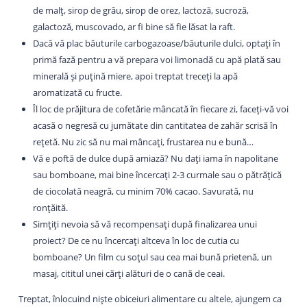
de malț, sirop de grâu, sirop de orez, lactoză, sucroză,
galactoză, muscovado, ar fi bine să fie lăsat la raft.
Dacă vă plac băuturile carbogazoase/băuturile dulci, optați în
primă fază pentru a vă prepara voi limonadă cu apă plată sau
minerală și puțină miere, apoi treptat treceți la apă
aromatizată cu fructe.
Îl loc de prăjitura de cofetărie mâncată în fiecare zi, faceți-vă voi
acasă o negresă cu jumătate din cantitatea de zahăr scrisă în
rețetă. Nu zic să nu mai mâncați, frustarea nu e bună…
Vă e poftă de dulce după amiază? Nu dați iama în napolitane
sau bomboane, mai bine încercați 2-3 curmale sau o pătrățică
de ciocolată neagră, cu minim 70% cacao. Savurată, nu
ronțăită.
Simțiți nevoia să vă recompensați după finalizarea unui
proiect? De ce nu încercați altceva în loc de cutia cu
bomboane? Un film cu soțul sau cea mai bună prietenă, un
masaj, cititul unei cărți alături de o cană de ceai.
Treptat, înlocuind niște obiceiuri alimentare cu altele, ajungem ca