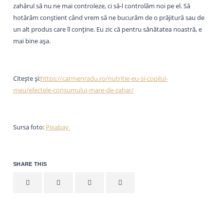
zahărul să nu ne mai controleze, ci să-l controlăm noi pe el. Să
hotărâm conștient când vrem să ne bucurăm de o prăjitură sau de
un alt produs care îl conține. Eu zic că pentru sănătatea noastră, e
mai bine așa.
Citește și:
https://carmenradu.ro/nutritie-eu-si-copilul-
meu/efectele-consumului-mare-de-zahar/
Sursa foto:
Pixabay
SHARE THIS