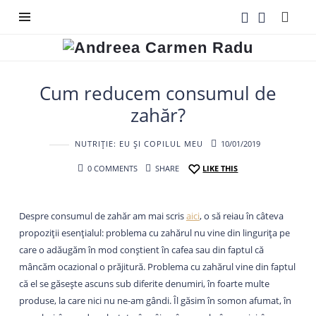
Andreea
Carmen
Radu
Cum reducem consumul de
zahăr?
NUTRIȚIE: EU ȘI COPILUL MEU
10/01/2019
0 COMMENTS
SHARE
LIKE THIS
Despre consumul de zahăr am mai scris
aici
, o să reiau în câteva
propoziții esențialul: problema cu zahărul nu vine din lingurița pe
care o adăugăm în mod conștient în cafea sau din faptul că
mâncăm ocazional o prăjitură. Problema cu zahărul vine din faptul
că el se găsește ascuns sub diferite denumiri, în foarte multe
produse, la care nici nu ne-am gândi. Îl găsim în somon afumat, în