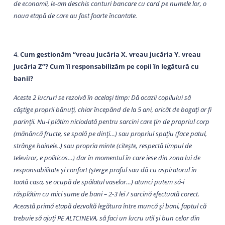
de economii, le-am deschis conturi bancare cu card pe numele lor, o
noua etapă de care au fost foarte încantate.
4.
Cum gestionăm “vreau jucăria X, vreau jucăria Y, vreau
jucăria Z”? Cum îi responsabilizăm pe copii în legătură cu
banii?
Aceste 2 lucruri se rezolvă în același timp: Dă ocazii copilului să
câștige proprii bănuți, chiar începând de la 5 ani, oricât de bogați ar fi
parinții. Nu-l plătim niciodată pentru sarcini care țin de propriul corp
(mănâncă fructe, se spală pe dinți…) sau propriul spațiu (face patul,
strânge hainele..) sau propria minte (citește, respectă timpul de
televizor, e politicos…) dar în momentul în care iese din zona lui de
responsabilitate și confort (șterge praful sau dă cu aspiratorul în
toată casa, se ocupă de spălatul vaselor…) atunci putem să-i
răsplătim cu mici sume de bani – 2-3 lei / sarcină efectuată corect.
Această primă etapă dezvoltă legătura între muncă și bani, faptul că
trebuie să ajuți PE ALTCINEVA, să faci un lucru util și bun celor din