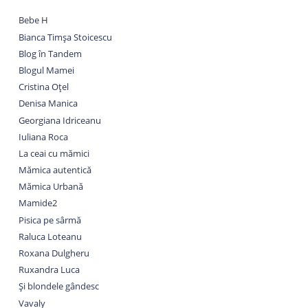
Bebe H
Bianca Timșa Stoicescu
Blog în Tandem
Blogul Mamei
Cristina Oțel
Denisa Manica
Georgiana Idriceanu
Iuliana Roca
La ceai cu mămici
Mămica autentică
Mămica Urbană
Mamide2
Pisica pe sârmă
Raluca Loteanu
Roxana Dulgheru
Ruxandra Luca
Și blondele gândesc
Vavaly