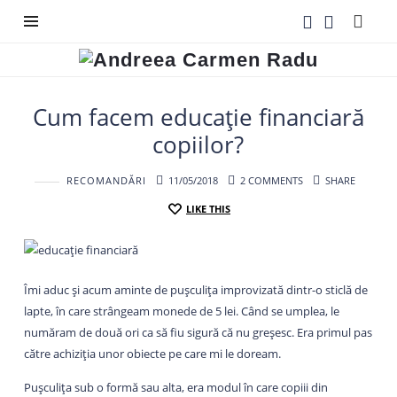
Andreea
Carmen
Radu
Cum facem educație financiară
copiilor?
RECOMANDĂRI
11/05/2018
2 COMMENTS
SHARE
LIKE THIS
Îmi aduc și acum aminte de pușculița improvizată dintr-o sticlă de
lapte, în care strângeam monede de 5 lei. Când se umplea, le
număram de două ori ca să fiu sigură că nu greșesc. Era primul pas
către achiziția unor obiecte pe care mi le doream.
Pușculița sub o formă sau alta, era modul în care copiii din