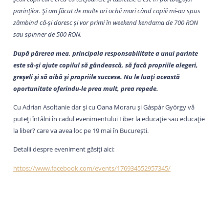
parinților. Și am făcut de multe ori ochii mari când copiii mi-au spus
zâmbind că-și doresc și vor primi în weekend kendama de 700 RON
sau spinner de 500 RON.
După părerea mea, principala responsabilitate a unui parinte
este să-și ajute copilul să gândească, să facă propriile alegeri,
greșeli și să aibă și propriile succese. Nu le luați această
oportunitate oferindu-le prea mult, prea repede.
Cu Adrian Asoltanie dar și cu Oana Moraru și Gáspár György vă
puteți întâlni în cadul evenimentului Liber la educație sau educație
la liber? care va avea loc pe 19 mai în București.
Detalii despre eveniment găsiți aici:
https://www.facebook.com/events/176934552957345/