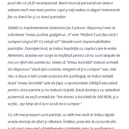
jurul tău ca să fii recompensat. Banii munciți personal vor avea o
valoare mult mai mare pentru copii și veți vedea ce alegeri interesante
fac cu banii lor și cu banii parinților.
Odată cu implementarea sistemului pe 3 plicuri, răspunsul meu la
solicitarea “vreau jucăria, gadget-ul…X” este “Perfect! Cum faci să ți-l
cumperi singur/ă? Ce soluții ai?” Nevoile sunt responsabilitatea
parinților. Dorințele însă, ar trebui împărțite cu copilul care le emite.
Altminteri, acestea vor curge la nesfârșit pentru că nu sunt atașate de
nici un efort din partea lui. Ideea că “Vreau bicicletă” trebuie urmată
de răspunsul “dacă ești cuminte, mergem să ți-o cumpar” sau, mai
rău, a doua zi tati scoate surpriza din portbagaj, ar trebui evitată.
Acest “vreau bicicletă” este de fapt, o oportunitate URIAȘĂ educativă
pentru orice parinte și nu trebuie risipită. Dacă dorința e cu adevărat
puternică, ea va fi urmată de: “îmi doresc o bicicletă de 500 RON, și o
sa fac.. xyz timp de 6 luni ca să mi-o cumpar.”
Cu cât mai prosperi sunt parinții, cu atât mai mult ar trebui legate
aceste dorințe de efort și răbdare. Întâlesc prea des la cursurile din
școli copii care cred că telefoanele și tabletele cresc în portbagajul