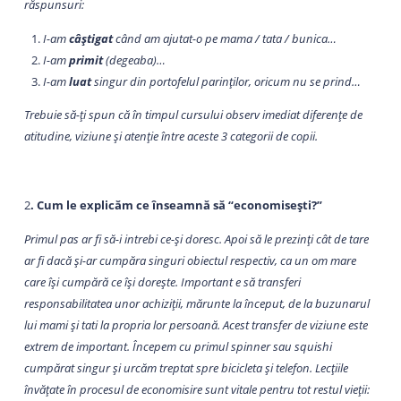
răspunsuri:
I-am
câștigat
când am ajutat-o pe mama / tata / bunica…
I-am
primit
(degeaba)…
I-am
luat
singur din portofelul parinților, oricum nu se prind…
Trebuie să-ți spun că în timpul cursului observ imediat diferențe de
atitudine, viziune și atenție între aceste 3 categorii de copii.
2
. Cum le explicăm ce înseamnă să “economisești?”
Primul pas ar fi să-i intrebi ce-și doresc. Apoi să le prezinți cât de tare
ar fi dacă și-ar cumpăra singuri obiectul respectiv, ca un om mare
care își cumpără ce își dorește. Important e să transferi
responsabilitatea unor achiziții, mărunte la început, de la buzunarul
lui mami și tati la propria lor persoană. Acest transfer de viziune este
extrem de important. Începem cu primul spinner sau squishi
cumpărat singur și urcăm treptat spre bicicleta și telefon. Lecțiile
învățate în procesul de economisire sunt vitale pentru tot restul vieții: