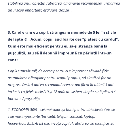
stabilirea unui obiectiv, răbdarea, amânarea recompensei, urmărirea
unui scop important, evaluare, decizii…
3. Când eram eu copil, strângeam monede de 5 lei în sticle
de lapte ☺ . Acum, copiii aud foarte des “plătesc cu cardul”.
Cum este mai eficient pentru ei, să-și strângă banii la
pușculiță, sau să îi depună împreună cu părinții într-un
cont?
Copiii sunt vizuali, de aceea pentru ei e important să vadă fizic
acumularea bănuților pentru scopul propus, să simtă că fac un
progres. De la 5 ani eu recomand ceea ce am făcut în ultimii 3 ani
inclusiv cu fetele mele (10 și 12 ani): un sistem simplu cu 3 plicuri /
borcane / pușculițe:
1. ECONOMII 50% – cei mai valoroși bani pentru obiectivele / visele
cele mai importante (bicicletă, telefon, consolă, laptop,
hooverboard…). Acest plic învață copilul răbdarea, să planifice, să