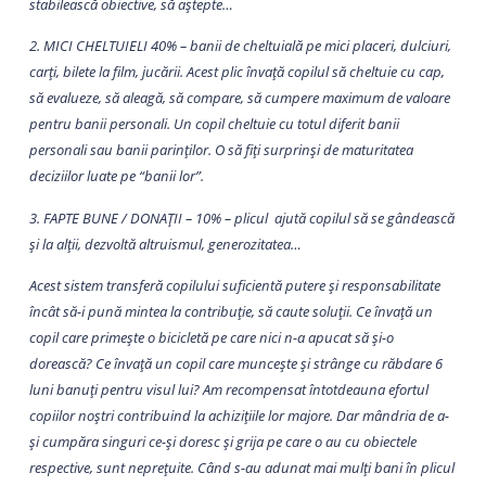
stabilească obiective, să aștepte…
2. MICI CHELTUIELI 40% – banii de cheltuială pe mici placeri, dulciuri,
carți, bilete la film, jucării. Acest plic învață copilul să cheltuie cu cap,
să evalueze, să aleagă, să compare, să cumpere maximum de valoare
pentru banii personali. Un copil cheltuie cu totul diferit banii
personali sau banii parinților. O să fiți surprinși de maturitatea
deciziilor luate pe “banii lor”.
3. FAPTE BUNE / DONAȚII – 10% – plicul ajută copilul să se gândească
și la alții, dezvoltă altruismul, generozitatea…
Acest sistem transferă copilului suficientă putere și responsabilitate
încât să-i pună mintea la contribuție, să caute soluții. Ce învață un
copil care primește o bicicletă pe care nici n-a apucat să și-o
dorească? Ce învață un copil care muncește și strânge cu răbdare 6
luni banuți pentru visul lui? Am recompensat întotdeauna efortul
copiilor noștri contribuind la achizițiile lor majore. Dar mândria de a-
și cumpăra singuri ce-și doresc și grija pe care o au cu obiectele
respective, sunt neprețuite. Când s-au adunat mai mulți bani în plicul