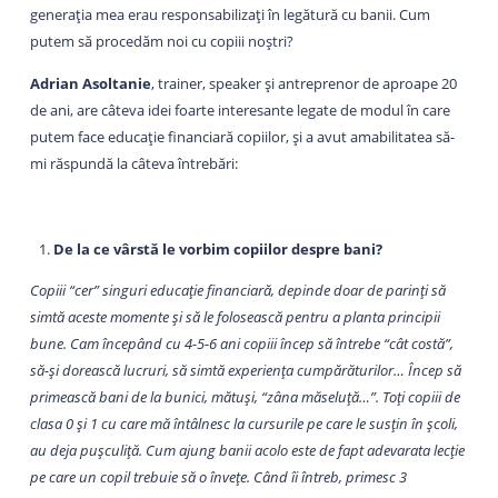
generația mea erau responsabilizați în legătură cu banii. Cum
putem să procedăm noi cu copiii noștri?
Adrian Asoltanie
, trainer, speaker și antreprenor de aproape 20
de ani, are câteva idei foarte interesante legate de modul în care
putem face educație financiară copiilor, și a avut amabilitatea să-
mi răspundă la câteva întrebări:
De la ce vârstă le vorbim copiilor despre bani?
Copiii “cer” singuri educație financiară, depinde doar de parinți să
simtă aceste momente și să le folosească pentru a planta principii
bune. Cam începând cu 4-5-6 ani copiii încep să întrebe “cât costă”,
să-și dorească lucruri, să simtă experiența cumpărăturilor… Încep să
primească bani de la bunici, mătuși, “zâna măseluță…”. Toți copiii de
clasa 0 și 1 cu care mă întâlnesc la cursurile pe care le susțin în școli,
au deja pușculiță. Cum ajung banii acolo este de fapt adevarata lecție
pe care un copil trebuie să o învețe. Când îi întreb, primesc 3