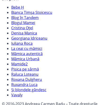
Bebe H
Bianca Timșa Stoicescu
Blog în Tandem
Blogul Mamei
Cristina Oțel
Denisa Manica
Georgiana Idriceanu
Iuliana Roca
La ceai cu mămici
Mămica autentică
Mămica Urbană
Mamide2
Pisica pe sârmă
Raluca Loteanu
Roxana Dulgheru
Ruxandra Luca
Și blondele gândesc
Vavaly
© 2016-2023 Andreea Carmen Radu – Toate drepturile