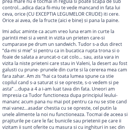
prea mare nu e tocmai in regula si poate scapa de sub
control…adica daca fii-miu te vede mancand in fata lui
ceva, orice (CU EXCEPTIA LEGUMELOR CRUDE) iti cere.
Orice ai avea, de la fructe (aici e bine) si pana la paine.
Imi aduc aminte ca acum vreo luna eram in curte la
parintii mei si a venit in vizita un prieten care-si
cumparase pe drum un sandwich. Tudor s-a dus direct
“da-mi si mie” si pentru ca in bucatica rupta trona si o
foaie de salata a aruncat-o cat colo… sau, asta vara in
vizita la niste prieteni care stau in Valeni, la desert au fost
galusti cu prune- prunele din curte si la cererea mea cam
fara zahar. Am zis “hai ca toata lumea spune ca stie
copilul cand s-a saturat si se opreste, s-o vedem si pe
asta” …dupa a 4 a i-am luat tava din fata. Uneori am
impresia ca Tudor functioneza dupa principiul leului-
mananc acum pana nu mai pot pentru ca nu se stie cand
mai vanez…asadar chestia cu se opreste, cel putin la
unele alimente la noi nu functioneaza. Tocmai de aceea si
prajiturile pe care le fac bunicile sau prietenii pe care ii
vizitam ii sunt oferite cu masura si cu inghituri in sec din