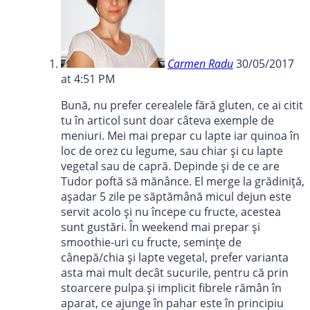
Carmen Radu
30/05/2017
at 4:51 PM
Bună, nu prefer cerealele fără gluten, ce ai citit
tu în articol sunt doar câteva exemple de
meniuri. Mei mai prepar cu lapte iar quinoa în
loc de orez cu legume, sau chiar și cu lapte
vegetal sau de capră. Depinde și de ce are
Tudor poftă să mănânce. El merge la grădiniță,
așadar 5 zile pe săptămână micul dejun este
servit acolo și nu începe cu fructe, acestea
sunt gustări. În weekend mai prepar și
smoothie-uri cu fructe, semințe de
cânepă/chia și lapte vegetal, prefer varianta
asta mai mult decât sucurile, pentru că prin
stoarcere pulpa și implicit fibrele rămân în
aparat, ce ajunge în pahar este în principiu