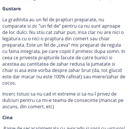
Gustare
La gradinita au un fel de prajituri preparate, nu
cumparate si zic ”un fel de” pentru ca nu sunt aproape
de loc dulci. Nu stiu cat zahar pun, insa clar nu are nici o
legatura cu o nici o prajitura din comert sau chiar
preparata. Este un fel de „ceva” mic preparat de regula
cu faina integrala, pe care copiii il primesc dupa somn. In
ceea ce priveste prajiturile facute de catre bunici si
acestea au cantitatea de zahar redusa la jumatate si
chiar si asa este vorba despre zahar brut (da, tot glucid
este dar macar nu este 100% rafinat) sau miere/zahar de
cocos.
Incerc totusi sa nu cad in extreme si sa nu-l privez de
dulciuri pentru ca mi-e teama de consecinte (mancat pe
ascuns, din comert, etc)
Cina
Paine de secara/integrala cu avocado si rosii cu usturoi/