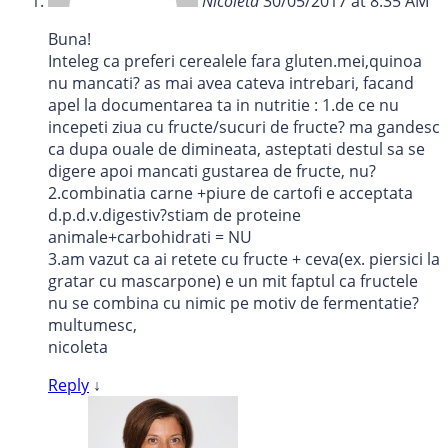
Nicoleta
30/05/2017 at 8:35 AM
Buna!
Inteleg ca preferi cerealele fara gluten.mei,quinoa
nu mancati? as mai avea cateva intrebari, facand
apel la documentarea ta in nutritie : 1.de ce nu
incepeti ziua cu fructe/sucuri de fructe? ma gandesc
ca dupa ouale de dimineata, asteptati destul sa se
digere apoi mancati gustarea de fructe, nu?
2.combinatia carne +piure de cartofi e acceptata
d.p.d.v.digestiv?stiam de proteine
animale+carbohidrati = NU
3.am vazut ca ai retete cu fructe + ceva(ex. piersici la
gratar cu mascarpone) e un mit faptul ca fructele
nu se combina cu nimic pe motiv de fermentatie?
multumesc,
nicoleta
Reply
↓