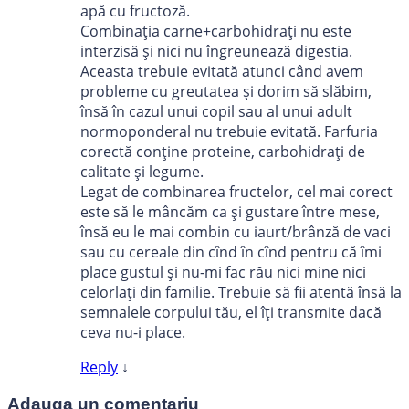
apă cu fructoză.
Combinația carne+carbohidrați nu este
interzisă și nici nu îngreunează digestia.
Aceasta trebuie evitată atunci când avem
probleme cu greutatea și dorim să slăbim,
însă în cazul unui copil sau al unui adult
normoponderal nu trebuie evitată. Farfuria
corectă conține proteine, carbohidrați de
calitate și legume.
Legat de combinarea fructelor, cel mai corect
este să le mâncăm ca și gustare între mese,
însă eu le mai combin cu iaurt/brânză de vaci
sau cu cereale din cînd în cînd pentru că îmi
place gustul și nu-mi fac rău nici mine nici
celorlați din familie. Trebuie să fii atentă însă la
semnalele corpului tău, el îți transmite dacă
ceva nu-i place.
Reply
↓
Adauga un comentariu