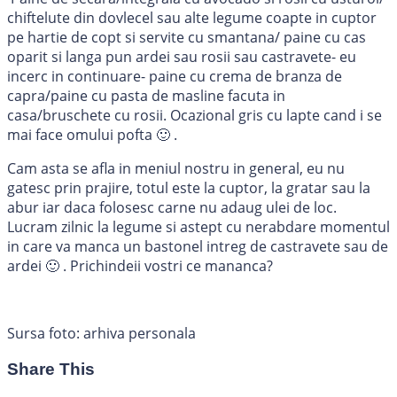
chiftelute din dovlecel sau alte legume coapte in cuptor
pe hartie de copt si servite cu smantana/ paine cu cas
oparit si langa pun ardei sau rosii sau castravete- eu
incerc in continuare- paine cu crema de branza de
capra/paine cu pasta de masline facuta in
casa/bruschete cu rosii. Ocazional gris cu lapte cand i se
mai face omului pofta 🙂 .
Cam asta se afla in meniul nostru in general, eu nu
gatesc prin prajire, totul este la cuptor, la gratar sau la
abur iar daca folosesc carne nu adaug ulei de loc.
Lucram zilnic la legume si astept cu nerabdare momentul
in care va manca un bastonel intreg de castravete sau de
ardei 🙂 . Prichindeii vostri ce mananca?
Sursa foto: arhiva personala
Share This