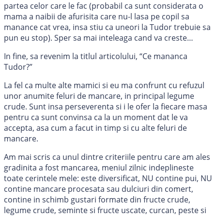
partea celor care le fac (probabil ca sunt considerata o
mama a naibii de afurisita care nu-l lasa pe copil sa
manance cat vrea, insa stiu ca uneori la Tudor trebuie sa
pun eu stop). Sper sa mai inteleaga cand va creste…
In fine, sa revenim la titlul articolului, “Ce mananca
Tudor?”
La fel ca multe alte mamici si eu ma confrunt cu refuzul
unor anumite feluri de mancare, in principal legume
crude. Sunt insa perseverenta si i le ofer la fiecare masa
pentru ca sunt convinsa ca la un moment dat le va
accepta, asa cum a facut in timp si cu alte feluri de
mancare.
Am mai scris ca unul dintre criteriile pentru care am ales
gradinita a fost mancarea, meniul zilnic indeplineste
toate cerintele mele: este diversificat, NU contine pui, NU
contine mancare procesata sau dulciuri din comert,
contine in schimb gustari formate din fructe crude,
legume crude, seminte si fructe uscate, curcan, peste si