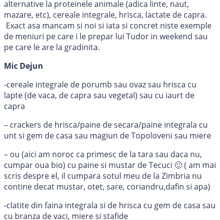
alternative la proteinele animale (adica linte, naut,
mazare, etc), cereale integrale, hrisca, lactate de capra.
Exact asa mancam si noi si iata si concret niste exemple
de meniuri pe care i le prepar lui Tudor in weekend sau
pe care le are la gradinita.
Mic Dejun
-cereale integrale de porumb sau ovaz sau hrisca cu
lapte (de vaca, de capra sau vegetal) sau cu iaurt de
capra
– crackers de hrisca/paine de secara/paine integrala cu
unt si gem de casa sau magiun de Topoloveni sau miere
– ou (aici am noroc ca primesc de la tara sau daca nu,
cumpar oua bio) cu paine si mustar de Tecuci 🙂 ( am mai
scris despre el, il cumpara sotul meu de la Zimbria nu
contine decat mustar, otet, sare, coriandru,dafin si apa)
-clatite din faina integrala si de hrisca cu gem de casa sau
cu branza de vaci, miere si stafide