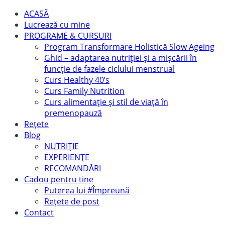
ACASĂ
Lucrează cu mine
PROGRAME & CURSURI
Program Transformare Holistică Slow Ageing
Ghid – adaptarea nutriției și a mișcării în
funcție de fazele ciclului menstrual
Curs Healthy 40’s
Curs Family Nutrition
Curs alimentație și stil de viață în
premenopauză
Rețete
Blog
NUTRIȚIE
EXPERIENȚE
RECOMANDĂRI
Cadou pentru tine
Puterea lui #Împreună
Rețete de post
Contact