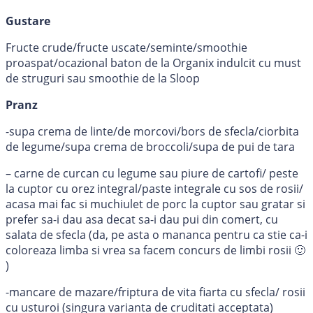
Gustare
Fructe crude/fructe uscate/seminte/smoothie
proaspat/ocazional baton de la Organix indulcit cu must
de struguri sau smoothie de la Sloop
Pranz
-supa crema de linte/de morcovi/bors de sfecla/ciorbita
de legume/supa crema de broccoli/supa de pui de tara
– carne de curcan cu legume sau piure de cartofi/ peste
la cuptor cu orez integral/paste integrale cu sos de rosii/
acasa mai fac si muchiulet de porc la cuptor sau gratar si
prefer sa-i dau asa decat sa-i dau pui din comert, cu
salata de sfecla (da, pe asta o mananca pentru ca stie ca-i
coloreaza limba si vrea sa facem concurs de limbi rosii 🙂
)
-mancare de mazare/friptura de vita fiarta cu sfecla/ rosii
cu usturoi (singura varianta de cruditati acceptata)