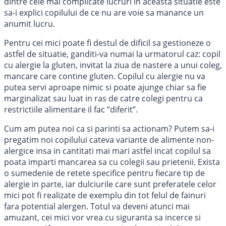
dintre cele mai complicate lucruri in aceasta situatie este
sa-i explici copilului de ce nu are voie sa manance un
anumit lucru.
Pentru cei mici poate fi destul de dificil sa gestioneze o
astfel de situatie, ganditi-va numai la urmatorul caz: copil
cu alergie la gluten, invitat la ziua de nastere a unui coleg,
mancare care contine gluten. Copilul cu alergie nu va
putea servi aproape nimic si poate ajunge chiar sa fie
marginalizat sau luat in ras de catre colegi pentru ca
restrictiile alimentare il fac “diferit”.
Cum am putea noi ca si parinti sa actionam? Putem sa-i
pregatim noi copilului cateva variante de alimente non-
alergice insa in cantitati mai mari astfel incat copilul sa
poata imparti mancarea sa cu colegii sau prietenii. Exista
o sumedenie de retete specifice pentru fiecare tip de
alergie in parte, iar dulciurile care sunt preferatele celor
mici pot fi realizate de exemplu din tot felul de fainuri
fara potential alergen. Totul va deveni atunci mai
amuzant, cei mici vor vrea cu siguranta sa incerce si