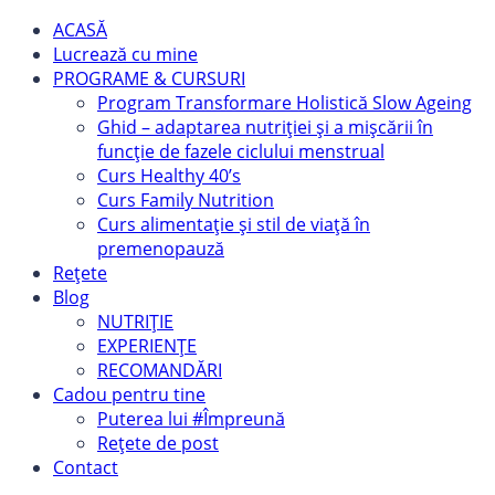
ACASĂ
Lucrează cu mine
PROGRAME & CURSURI
Program Transformare Holistică Slow Ageing
Ghid – adaptarea nutriției și a mișcării în
funcție de fazele ciclului menstrual
Curs Healthy 40’s
Curs Family Nutrition
Curs alimentație și stil de viață în
premenopauză
Rețete
Blog
NUTRIȚIE
EXPERIENȚE
RECOMANDĂRI
Cadou pentru tine
Puterea lui #Împreună
Rețete de post
Contact