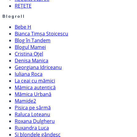
REȚETE
Blogroll
Bebe H
Bianca Timșa Stoicescu
Blog în Tandem
Blogul Mamei
Cristina Oțel
Denisa Manica
Georgiana Idriceanu
Iuliana Roca
La ceai cu mămici
Mămica autentică
Mămica Urbană
Mamide2
Pisica pe sârmă
Raluca Loteanu
Roxana Dulgheru
Ruxandra Luca
Și blondele gândesc