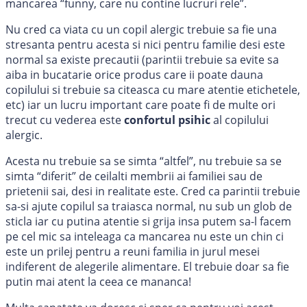
mancarea “funny, care nu contine lucruri rele”.
Nu cred ca viata cu un copil alergic trebuie sa fie una
stresanta pentru acesta si nici pentru familie desi este
normal sa existe precautii (parintii trebuie sa evite sa
aiba in bucatarie orice produs care ii poate dauna
copilului si trebuie sa citeasca cu mare atentie etichetele,
etc) iar un lucru important care poate fi de multe ori
trecut cu vederea este
confortul psihic
al copilului
alergic.
Acesta nu trebuie sa se simta “altfel”, nu trebuie sa se
simta “diferit” de ceilalti membrii ai familiei sau de
prietenii sai, desi in realitate este. Cred ca parintii trebuie
sa-si ajute copilul sa traiasca normal, nu sub un glob de
sticla iar cu putina atentie si grija insa putem sa-l facem
pe cel mic sa inteleaga ca mancarea nu este un chin ci
este un prilej pentru a reuni familia in jurul mesei
indiferent de alegerile alimentare. El trebuie doar sa fie
putin mai atent la ceea ce mananca!