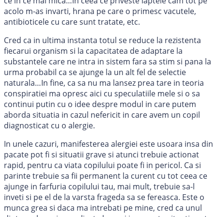
ce in ce mai mica…in ceea ce priveste laptele cam tot pe
acolo m-as invarti, hrana pe care o primesc vacutele,
antibioticele cu care sunt tratate, etc.
Cred ca in ultima instanta totul se reduce la rezistenta
fiecarui organism si la capacitatea de adaptare la
substantele care ne intra in sistem fara sa stim si pana la
urma probabil ca se ajunge la un alt fel de selectie
naturala…In fine, ca sa nu ma lansez prea tare in teoria
conspiratiei ma opresc aici cu speculatiile mele si o sa
continui putin cu o idee despre modul in care putem
aborda situatia in cazul nefericit in care avem un copil
diagnosticat cu o alergie.
In unele cazuri, manifesterea alergiei este usoara insa din
pacate pot fi si situatii grave si atunci trebuie actionat
rapid, pentru ca viata copilului poate fi in pericol. Ca si
parinte trebuie sa fii permanent la curent cu tot ceea ce
ajunge in farfuria copilului tau, mai mult, trebuie sa-l
inveti si pe el de la varsta frageda sa se fereasca. Este o
munca grea si daca ma intrebati pe mine, cred ca unul