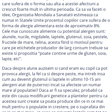
care sufera de o forma sau alta a acestei afectiuni a
crescut foarte mult in ultima perioada. Ca sa va faceti o
idee, Organizatia Mondiala a Sanatatii estimeaza ca
numai in Statele Unite procentul copiilor care sufera de o
forma de alergie alimentara este de aproximativ 8%.
Cele mai cunoscute alimente cu potential alergen sunt:
alunele, nucile, migdalele, laptele, glutenul, soia, pestele,
fructele de mare, telina, acesta fiind si motivul pentru
care pe etichetele produselor de larg consum trebuie sa
existe si propozitia “poate contine urme de gluten, soia,
lapte, etc”.
Daca despre alune auzisem si cand eram eu copil ca pot
provoca alergii, la fel ca si despre peste, ma intreb insa
cum au devenit glutenul si laptele in ultimii 10-15 ani
alergeni atat de puternici incat sa afecteze un numar
mare al populatiei? Daca ar fi sa speculez, probabil ca
este din cauza modificarii genetice a plantelor pentru ca
acestea sunt create sa poata produce din ce in ce mai
mult pentru o populatie in crestere, pe o suprafata din