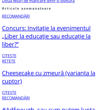
Două feluri de mâncare dintr-o lovitură
Articole asemanatoare
RECOMANDĂRI
Concurs: Invitație la evenimentul
„Liber la educație sau educație la
liber?”
CITESTE
REȚETE
Cheesecake cu zmeură (varianta la
cuptor)
CITESTE
RECOMANDĂRI
#AdEnough, sau cum putem lupta