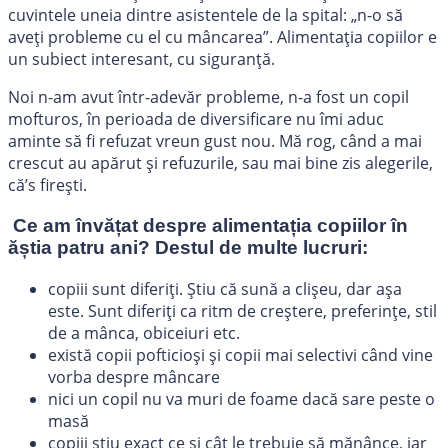
cuvintele uneia dintre asistentele de la spital: „n-o să
aveți probleme cu el cu mâncarea”. Alimentația copiilor e
un subiect interesant, cu siguranță.
Noi n-am avut într-adevăr probleme, n-a fost un copil
mofturos, în perioada de diversificare nu îmi aduc
aminte să fi refuzat vreun gust nou. Mă rog, când a mai
crescut au apărut și refuzurile, sau mai bine zis alegerile,
că’s firești.
Ce am învățat despre alimentația copiilor în
ăștia patru ani? Destul de multe lucruri:
copiii sunt diferiți. Știu că sună a clișeu, dar așa
este. Sunt diferiți ca ritm de creștere, preferințe, stil
de a mânca, obiceiuri etc.
există copii pofticioși și copii mai selectivi când vine
vorba despre mâncare
nici un copil nu va muri de foame dacă sare peste o
masă
copiii știu exact ce și cât le trebuie să mănânce, iar