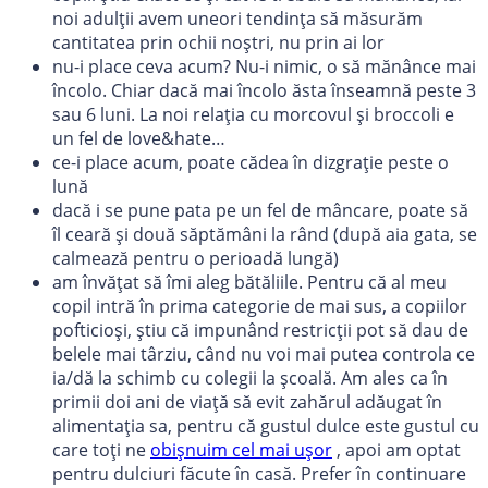
noi adulții avem uneori tendința să măsurăm
cantitatea prin ochii noștri, nu prin ai lor
nu-i place ceva acum? Nu-i nimic, o să mănânce mai
încolo. Chiar dacă mai încolo ăsta înseamnă peste 3
sau 6 luni. La noi relația cu morcovul și broccoli e
un fel de love&hate…
ce-i place acum, poate cădea în dizgrație peste o
lună
dacă i se pune pata pe un fel de mâncare, poate să
îl ceară și două săptămâni la rând (după aia gata, se
calmează pentru o perioadă lungă)
am învățat să îmi aleg bătăliile. Pentru că al meu
copil intră în prima categorie de mai sus, a copiilor
pofticioși, știu că impunând restricții pot să dau de
belele mai târziu, când nu voi mai putea controla ce
ia/dă la schimb cu colegii la școală. Am ales ca în
primii doi ani de viață să evit zahărul adăugat în
alimentația sa, pentru că gustul dulce este gustul cu
care toți ne
obișnuim cel mai ușor
, apoi am optat
pentru dulciuri făcute în casă. Prefer în continuare