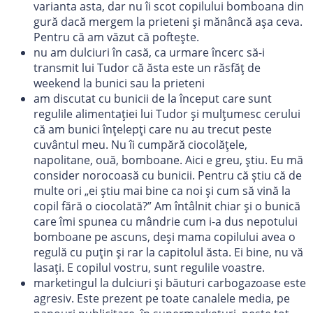
varianta asta, dar nu îi scot copilului bomboana din
gură dacă mergem la prieteni și mănâncă așa ceva.
Pentru că am văzut că poftește.
nu am dulciuri în casă, ca urmare încerc să-i
transmit lui Tudor că ăsta este un răsfăț de
weekend la bunici sau la prieteni
am discutat cu bunicii de la început care sunt
regulile alimentației lui Tudor și mulțumesc cerului
că am bunici înțelepți care nu au trecut peste
cuvântul meu. Nu îi cumpără ciocolățele,
napolitane, ouă, bomboane. Aici e greu, știu. Eu mă
consider norocoasă cu bunicii. Pentru că știu că de
multe ori „ei știu mai bine ca noi și cum să vină la
copil fără o ciocolată?” Am întâlnit chiar și o bunică
care îmi spunea cu mândrie cum i-a dus nepotului
bomboane pe ascuns, deși mama copilului avea o
regulă cu puțin și rar la capitolul ăsta. Ei bine, nu vă
lasați. E copilul vostru, sunt regulile voastre.
marketingul la dulciuri și băuturi carbogazoase este
agresiv. Este prezent pe toate canalele media, pe