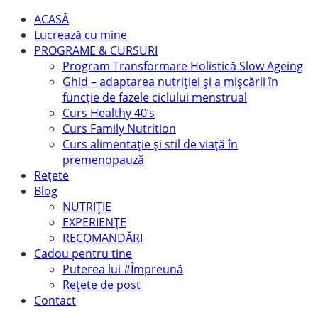
ACASĂ
Lucrează cu mine
PROGRAME & CURSURI
Program Transformare Holistică Slow Ageing
Ghid – adaptarea nutriției și a mișcării în
funcție de fazele ciclului menstrual
Curs Healthy 40’s
Curs Family Nutrition
Curs alimentație și stil de viață în
premenopauză
Rețete
Blog
NUTRIȚIE
EXPERIENȚE
RECOMANDĂRI
Cadou pentru tine
Puterea lui #Împreună
Rețete de post
Contact