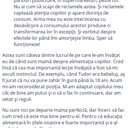
panouri publicitare, în supermarketuri, peste tot.
Nu ai cum să scapi de reclamele astea. Și reclamele
captează atenția copiilor și apare dorința de
consum. Arma mea nu este interzicerea cu
desăvârșire a consumului acestor produse ci
transformarea lor în excepții. Și vorbitul despre
efectele lor până îmi amorțește limba. Sper să
funcționeze!
Astea sunt câteva dintre lucrurile pe care le-am învățat
eu de când sunt mamă despre alimentația copiilor. Cred
însă că cea mai importantă lecție învățată a fost să-mi
ascult instinctul. De exemplu, când Tudor era bebeluș, aș
fi jurat că nu va pune zahăr în gură până la 18 ani. Acum
mi-am reconsiderat poziția. M-am adaptat copilului meu
cât de bine am putut și o să o fac în continuare, dar am
setat și reguli.
Nu sunt nici pe departe mama perfectă, dar încerc să fac
cum cred că este mai bine pentru el. Pentru că educația
alimentară în zilele noastre e foarte importantă și e al