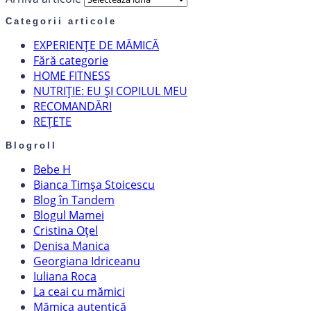
Categorii articole
EXPERIENȚE DE MĂMICĂ
Fără categorie
HOME FITNESS
NUTRIȚIE: EU ȘI COPILUL MEU
RECOMANDĂRI
REȚETE
Blogroll
Bebe H
Bianca Timșa Stoicescu
Blog în Tandem
Blogul Mamei
Cristina Oțel
Denisa Manica
Georgiana Idriceanu
Iuliana Roca
La ceai cu mămici
Mămica autentică