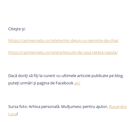
Citește și:
https://carmenradu.ro/retete/mic-dejun-cu-seminte-de-chia/
https://carmenradu.ro/retete/biscuiti-de-casa-reteta-rapida/
Dacă doriți să fiți la curent cu ultimele articole publicate pe blog,
puteți urmări și pagina de Facebook
aici
Sursa foto: Arhiva personală. Mulțumesc pentru ajutor,
Ruxandra
Luca
!