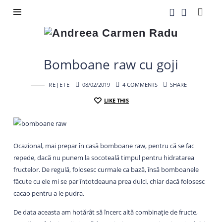
Andreea
Carmen
Radu
Bomboane raw cu goji
REȚETE
08/02/2019
4 COMMENTS
SHARE
LIKE THIS
Ocazional, mai prepar în casă bomboane raw, pentru că se fac
repede, dacă nu punem la socoteală timpul pentru hidratarea
fructelor. De regulă, folosesc curmale ca bază, însă bomboanele
făcute cu ele mi se par întotdeauna prea dulci, chiar dacă folosesc
cacao pentru a le pudra.
De data aceasta am hotărât să încerc altă combinație de fructe,