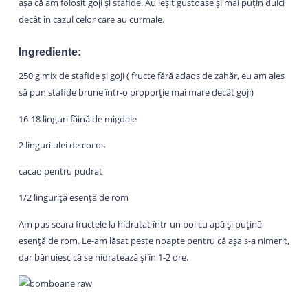
așa că am folosit goji și stafide. Au ieșit gustoase și mai puțin dulci
decât în cazul celor care au curmale.
Ingrediente:
250 g mix de stafide și goji ( fructe fără adaos de zahăr, eu am ales
să pun stafide brune într-o proporție mai mare decât goji)
16-18 linguri făină de migdale
2 linguri ulei de cocos
cacao pentru pudrat
1/2 linguriță esență de rom
Am pus seara fructele la hidratat într-un bol cu apă și puțină
esență de rom. Le-am lăsat peste noapte pentru că așa s-a nimerit,
dar bănuiesc că se hidratează și în 1-2 ore.