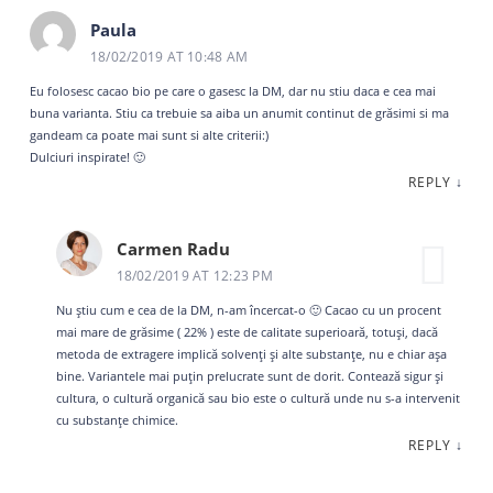
Paula
18/02/2019 AT 10:48 AM
Eu folosesc cacao bio pe care o gasesc la DM, dar nu stiu daca e cea mai
buna varianta. Stiu ca trebuie sa aiba un anumit continut de grăsimi si ma
gandeam ca poate mai sunt si alte criterii:)
Dulciuri inspirate! 🙂
REPLY
↓
Carmen Radu
18/02/2019 AT 12:23 PM
Nu știu cum e cea de la DM, n-am încercat-o 🙂 Cacao cu un procent
mai mare de grăsime ( 22% ) este de calitate superioară, totuși, dacă
metoda de extragere implică solvenți și alte substanțe, nu e chiar așa
bine. Variantele mai puțin prelucrate sunt de dorit. Contează sigur și
cultura, o cultură organică sau bio este o cultură unde nu s-a intervenit
cu substanțe chimice.
REPLY
↓