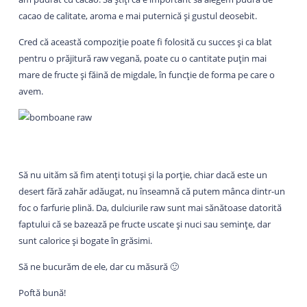
cacao de calitate, aroma e mai puternică și gustul deosebit.
Cred că această compoziție poate fi folosită cu succes și ca blat
pentru o prăjitură raw vegană, poate cu o cantitate puțin mai
mare de fructe și făină de migdale, în funcție de forma pe care o
avem.
Să nu uităm să fim atenți totuși și la porție, chiar dacă este un
desert fără zahăr adăugat, nu înseamnă că putem mânca dintr-un
foc o farfurie plină. Da, dulciurile raw sunt mai sănătoase datorită
faptului că se bazează pe fructe uscate și nuci sau semințe, dar
sunt calorice și bogate în grăsimi.
Să ne bucurăm de ele, dar cu măsură 🙂
Poftă bună!