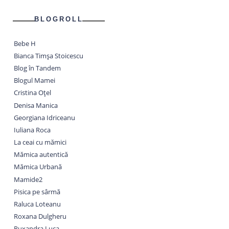
BLOGROLL
Bebe H
Bianca Timșa Stoicescu
Blog în Tandem
Blogul Mamei
Cristina Oțel
Denisa Manica
Georgiana Idriceanu
Iuliana Roca
La ceai cu mămici
Mămica autentică
Mămica Urbană
Mamide2
Pisica pe sârmă
Raluca Loteanu
Roxana Dulgheru
Ruxandra Luca