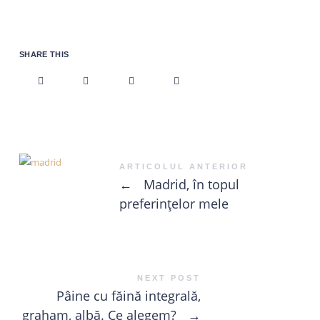
SHARE THIS
ARTICOLUL ANTERIOR
←
Madrid, în topul
preferințelor mele
NEXT POST
Pâine cu făină integrală,
graham, albă. Ce alegem?
→