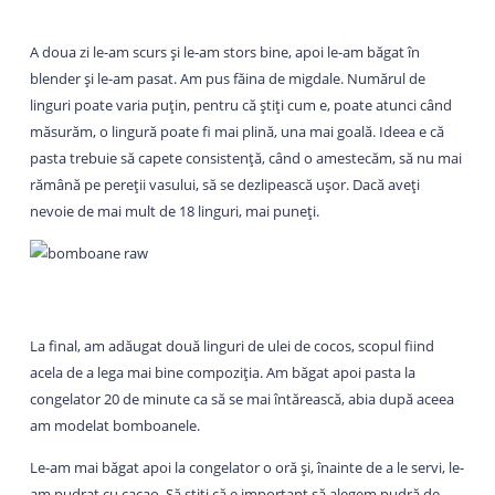
A doua zi le-am scurs și le-am stors bine, apoi le-am băgat în
blender și le-am pasat. Am pus făina de migdale. Numărul de
linguri poate varia puțin, pentru că știți cum e, poate atunci când
măsurăm, o lingură poate fi mai plină, una mai goală. Ideea e că
pasta trebuie să capete consistență, când o amestecăm, să nu mai
rămână pe pereții vasului, să se dezlipească ușor. Dacă aveți
nevoie de mai mult de 18 linguri, mai puneți.
La final, am adăugat două linguri de ulei de cocos, scopul fiind
acela de a lega mai bine compoziția. Am băgat apoi pasta la
congelator 20 de minute ca să se mai întărească, abia după aceea
am modelat bomboanele.
Le-am mai băgat apoi la congelator o oră și, înainte de a le servi, le-
am pudrat cu cacao. Să știți că e important să alegem pudră de