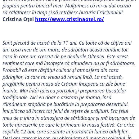
piaptăn pentru bunicul meu. Mulțumesc că mi-ai dat ocazia
să călătoresc în timp și să retrăiesc bucuria Crăciunului!
Cristina Oțel
http://www.cristinaotel.ro/
Sunt plecată de acasă de la 11 ani. Cu toate că de câțiva ani
am casa mea de om mare, de sărbători acasă rămâne tot
casa în care am crescut de pe dealurile Olteniei. Este acest
sentiment care mă însoțește că altundeva nu ar fi sărbătoare.
Probabil că este răsfățul culinar și atmosfera din casa
părinților, la care nu vreau să renunț încă. La noi acasă,
pregătirile pentru masa de Crăciun începeau cu zile bune
înainte. Mai întâi tăierea porcului și prepararea bucatelor
tradiționale. Aici eu doar o asistam pe mama, însă
rămâneam stăpână pe bucătărie la prepararea desertului.
Îmi plăcea să încerc tot felul de rețete de prăjituri. Era felul
meu de a intra în atmosfera de sărbătoare și mă bucuram de
toate aprecierile pe care le primeam la masa festivă. Ca orice
copil de 12 ani, care se simte important în lumea adulților..
Deși am crescut la sat, nu obișnuiam să merg cu colindul. În