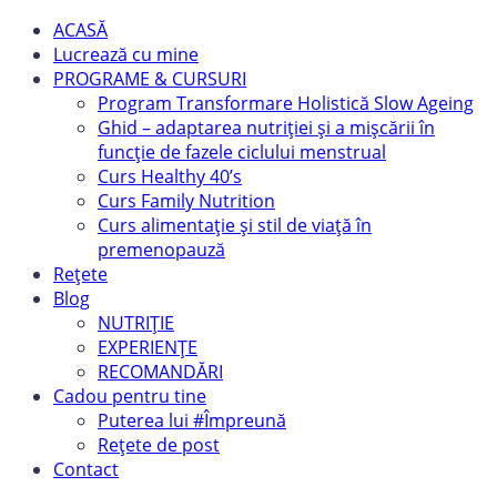
ACASĂ
Lucrează cu mine
PROGRAME & CURSURI
Program Transformare Holistică Slow Ageing
Ghid – adaptarea nutriției și a mișcării în
funcție de fazele ciclului menstrual
Curs Healthy 40’s
Curs Family Nutrition
Curs alimentație și stil de viață în
premenopauză
Rețete
Blog
NUTRIȚIE
EXPERIENȚE
RECOMANDĂRI
Cadou pentru tine
Puterea lui #Împreună
Rețete de post
Contact