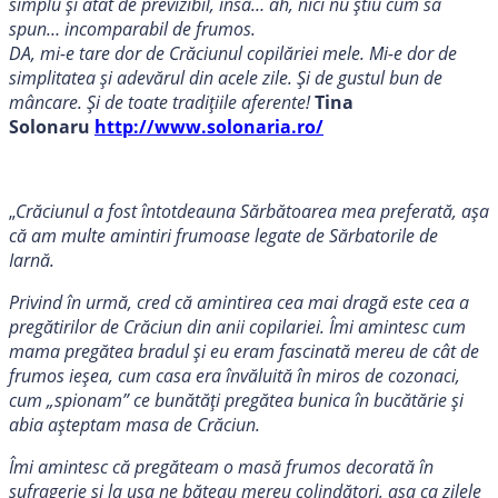
simplu și atât de previzibil, însă… ah, nici nu știu cum să
spun… incomparabil de frumos.
DA, mi-e tare dor de Crăciunul copilăriei mele. Mi-e dor de
simplitatea și adevărul din acele zile. Și de gustul bun de
mâncare. Și de toate tradițiile aferente!
Tina
Solonaru
http://www.solonaria.ro/
„
Crăciunul a fost întotdeauna Sărbătoarea mea preferată, așa
că am multe amintiri frumoase legate de Sărbatorile de
Iarnă.
Privind în urmă, cred că amintirea cea mai dragă este cea a
pregătirilor de Crăciun din anii copilariei. Îmi amintesc cum
mama pregătea bradul și eu eram fascinată mereu de cât de
frumos ieșea, cum casa era învăluită în miros de cozonaci,
cum „spionam” ce bunătăți pregătea bunica în bucătărie și
abia așteptam masa de Crăciun.
Îmi amintesc că pregăteam o masă frumos decorată în
sufragerie și la ușa ne băteau mereu colindători, așa ca zilele