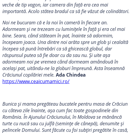
veche de tip vagon, iar camera din față era cea mai
importantă. Acolo stătea bradul ca să fie văzut de colindători.
Noi ne bucuram că e la noi în cameră în fiecare an.
Adormeam și ne trezeam cu luminițele în față și era cel mai
bine. Seara, când stăteam în pat, înainte să adormim,
începeam joaca. Una dintre noi arăta spre un glob și cealaltă
începea să pună întrebări ca să ghicească globul, dar
răspunsul putea să fie doar cu da sau nu. Și uite așa
adormeam noi pe vremea când dormeam amândouă în
același pat, uitându-ne la globuri împreună. Asta înseamnă
Crăciunul copilăriei mele.
Ada Chindea
https://www.ceaicumamici.ro/
Bunica și mama pregăteau bucatele pentru masa de Crăciun
cu câteva zile înainte, așa cum fac toate gospodinele din
România. În Ajunului Crăciunului, în Moldova se mănâncă
turte cu nucă sau cu julfă (semințe de cânepă), denumite și
pelincele Domului. Sunt făcute cu foi subțiri pregătite în casă,