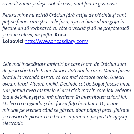
cu mult zahăr și deși sunt de post, sunt foarte gustoase.
Pentru mine nu există Crăciun fără astfel de plăcinte și sunt
puține femei care știu să le facă, așa că bunicul are grijă în
fiecare an să vorbească cu câte o vecină și să ne pregătească
și nouă câteva, de poftă
.
Anca
Leibovici
http://www.ancasdiary.com/
Cele mai îndepărtate amintiri pe care le am de Crăciun sunt
de pe la vârsta de 5 ani. Atunci stăteam la curte. Mama făcea
bradul în verandă pentru că era mai răcoare acolo. Uneori
aveam brad. Alteori, molid. Depinde cât de bogat fusese anul.
Dar pomul avea mereu în el acel glob mov în care îmi vedeam
toate detaliile feței și mă pierdeam în intensitatea culorii lui.
Sticlea ca o oglindă și îmi făcea fața bombată. O jucărie
minune pe vremea când se găseau doar păpuși prost finisate
și ceasuri de plastic cu o hârtie imprimată pe post de afișsaj
electronic.