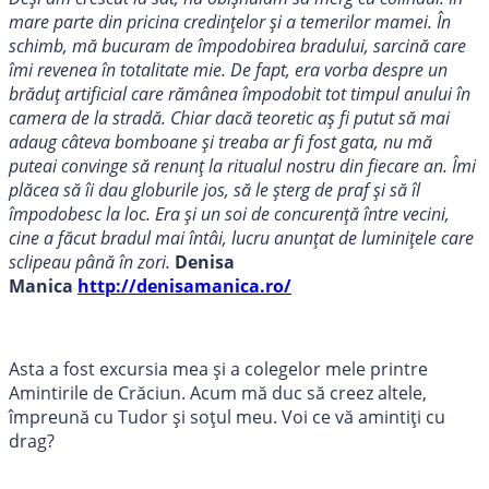
mare parte din pricina credințelor și a temerilor mamei. În
schimb, mă bucuram de împodobirea bradului, sarcină care
îmi revenea în totalitate mie. De fapt, era vorba despre un
brăduț artificial care rămânea împodobit tot timpul anului în
camera de la stradă. Chiar dacă teoretic aș fi putut să mai
adaug câteva bomboane și treaba ar fi fost gata, nu mă
puteai convinge să renunț la ritualul nostru din fiecare an. Îmi
plăcea să îi dau globurile jos, să le șterg de praf și să îl
împodobesc la loc. Era și un soi de concurență între vecini,
cine a făcut bradul mai întâi, lucru anunțat de luminițele care
sclipeau până în zori.
Denisa
Manica
http://denisamanica.ro/
Asta a fost excursia mea și a colegelor mele printre
Amintirile de Crăciun. Acum mă duc să creez altele,
împreună cu Tudor și soțul meu. Voi ce vă amintiți cu
drag?