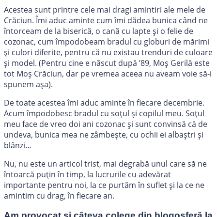
Acestea sunt printre cele mai dragi amintiri ale mele de
Crăciun. Îmi aduc aminte cum îmi dădea bunica când ne
întorceam de la biserică, o cană cu lapte și o felie de
cozonac, cum împodobeam bradul cu globuri de mărimi
și culori diferite, pentru că nu existau trenduri de culoare
și model. (Pentru cine e născut după ’89, Moș Gerilă este
tot Moș Crăciun, dar pe vremea aceea nu aveam voie să-i
spunem așa).
De toate acestea îmi aduc aminte în fiecare decembrie.
Acum împodobesc bradul cu soțul și copilul meu. Soțul
meu face de vreo doi ani cozonac și sunt convinsă că de
undeva, bunica mea ne zâmbește, cu ochii ei albaștri și
blânzi…
Nu, nu este un articol trist, mai degrabă unul care să ne
întoarcă puțin în timp, la lucrurile cu adevărat
importante pentru noi, la ce purtăm în suflet și la ce ne
amintim cu drag, în fiecare an.
Am provocat și câteva colege din blogosferă la