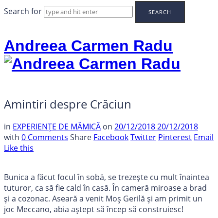
Search for
Andreea Carmen Radu
Amintiri despre Crăciun
in
EXPERIENȚE DE MĂMICĂ
on
20/12/2018
20/12/2018
with
0 Comments
Share
Facebook
Twitter
Pinterest
Email
Like this
Bunica a făcut focul în sobă, se trezește cu mult înaintea
tuturor, ca să fie cald în casă. În cameră miroase a brad
și a cozonac. Aseară a venit Moș Gerilă și am primit un
joc Meccano, abia aștept să încep să construiesc!