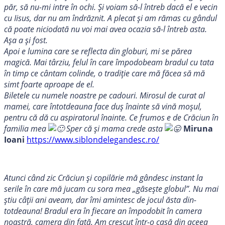
păr, să nu-mi intre în ochi. Și voiam să-l întreb dacă el e vecin
cu Iisus, dar nu am îndrăznit. A plecat și am rămas cu gândul
că poate niciodată nu voi mai avea ocazia să-l întreb asta.
Așa a și fost.
Apoi e lumina care se reflecta din globuri, mi se părea
magică. Mai târziu, felul în care împodobeam bradul cu tata
în timp ce cântam colinde, o tradiție care mă făcea să mă
simt foarte aproape de el.
Biletele cu numele noastre pe cadouri. Mirosul de curat al
mamei, care întotdeauna face duș înainte să vină moșul,
pentru că dă cu aspiratorul înainte. Ce frumos e de Crăciun în
familia mea
Sper că și mama crede asta
Miruna
Ioani
https://www.siblondelegandesc.ro/
Atunci când zic Crăciun şi copilărie mă gândesc instant la
serile în care mă jucam cu sora mea „găseşte globul”. Nu mai
știu câții ani aveam, dar îmi amintesc de jocul ăsta din-
totdeauna! Bradul era în fiecare an împodobit în camera
noastră, camera din față. Am crescut într-o casă din aceea