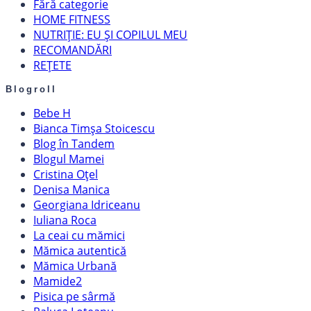
Fără categorie
HOME FITNESS
NUTRIȚIE: EU ȘI COPILUL MEU
RECOMANDĂRI
REȚETE
Blogroll
Bebe H
Bianca Timșa Stoicescu
Blog în Tandem
Blogul Mamei
Cristina Oțel
Denisa Manica
Georgiana Idriceanu
Iuliana Roca
La ceai cu mămici
Mămica autentică
Mămica Urbană
Mamide2
Pisica pe sârmă