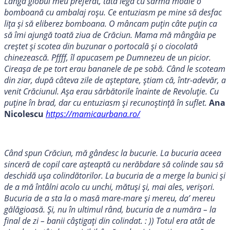
Lângă globul meu preferat, tata lega cu sârmă moale o
bomboană cu ambalaj roșu. Ce entuziasm pe mine să desfac
lița și să eliberez bomboana. O mâncam puțin câte puțin ca
să îmi ajungă toată ziua de Crăciun. Mama mă mângâia pe
creștet și scotea din buzunar o portocală și o ciocolată
chinezească. Pffff, îl apucasem pe Dumnezeu de un picior.
Cireașa de pe tort erau bananele de pe sobă. Când le scoteam
din ziar, după câteva zile de așteptare, știam că, într-adevăr, a
venit Crăciunul. Așa erau sărbătorile înainte de Revoluție. Cu
puține în brad, dar cu entuziasm și recunoștință în suflet.
Ana
Nicolescu
https://mamicaurbana.ro/
Când spun Crăciun, mă gândesc la bucurie. La bucuria aceea
sinceră de copil care așteaptă cu nerăbdare să colinde sau să
deschidă ușa colindătorilor. La bucuria de a merge la bunici și
de a mă întâlni acolo cu unchi, mătuși și, mai ales, verișori.
Bucuria de a sta la o masă mare-mare și mereu, da’ mereu
gălăgioasă. Și, nu în ultimul rând, bucuria de a număra – la
final de zi – banii câștigați din colindat. : )) Totul era atât de