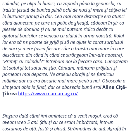
colindat, pe uliță la bunici, cu zăpada până la genunchi, cu
traista țesută de bunica plină ochi de nuci și mere și câțiva lei
în buzunar primiți în dar. Cea mai mare distracție era atunci
când alunecam pe care un petic de gheață, cădeam în șir ca
piesele de domino și nu ne mai puteam ridica decât cu
ajutorul bunicilor ce veneau cu alaiul în urma noastră. Rolul
lor era să ne poarte de grijă și să ne ajute la carat surplusul
de nuci și mere (avea fiecare câte o traistă mai mare în care
descărcam din când in când ce strângeam într-ale noastre).
“Primiți cu colindul?” Întrebam noi la fiecare casă. Cunoșteam
tot satul și tot satul ne știa. Cântam, mâncam prăjituri și
porneam mai departe. Ne ardeau obrajii și ne furnicau
mâinile dar nu era bucurie mai mare pentru noi. Oboseala o
simțeam abia la final, dar ce oboseala bună era!
Alina Cîță-
Țibrea
https://www.mamamag.ro/
Singura dată când îmi amintesc că a venit moșul, cred că
aveam vreo 5 ani. Știu și cu ce eram îmbrăcată, într-un
costumaș de ață, fustă și bluză. Strămpănei de ață. Agrafă în