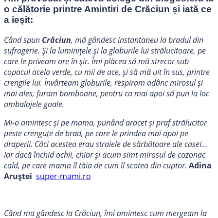
o călătorie printre Amintiri de Crăciun și iată ce
a ieșit:
Când spun
Crăciun
, mă gândesc instantaneu la bradul din
sufragerie. Şi la luminiţele şi la globurile lui strălucitoare, pe
care le priveam ore în şir. Îmi plăcea să mă strecor sub
copacul acela verde, cu mii de ace, şi să mă uit în sus, printre
crengile lui. Învârteam globurile, respiram adânc mirosul şi
mai ales, furam bomboane, pentru ca mai apoi să pun la loc
ambalajele goale.
Mi-o amintesc şi pe mama, punând aracet şi praf strălucitor
peste crenguţe de brad, pe care le prindea mai apoi pe
draperii. Căci acestea erau straiele de sărbătoare ale casei…
Iar dacă închid ochii, chiar şi acum simt mirosul de cozonac
cald, pe care mama îl tăia de cum îl scotea din cuptor.
Adina
Aruștei
super-mami.ro
Când ma gândesc la Crăciun, îmi amintesc cum mergeam la