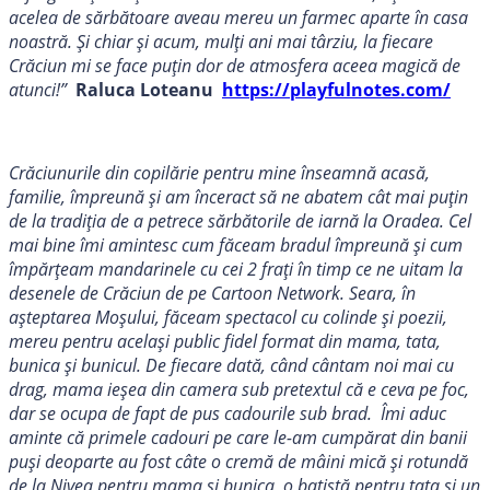
acelea de sărbătoare aveau mereu un farmec aparte în casa
noastră. Și chiar și acum, mulți ani mai târziu, la fiecare
Crăciun mi se face puțin dor de atmosfera aceea magică de
atunci!”
Raluca Loteanu
https://playfulnotes.com/
Crăciunurile din copilărie pentru mine înseamnă acasă,
familie, împreună și am înceract să ne abatem cât mai puțin
de la tradiția de a petrece sărbătorile de iarnă la Oradea. Cel
mai bine îmi amintesc cum făceam bradul împreună și cum
împărțeam mandarinele cu cei 2 frați în timp ce ne uitam la
desenele de Crăciun de pe Cartoon Network. Seara, în
așteptarea Moșului, făceam spectacol cu colinde și poezii,
mereu pentru același public fidel format din mama, tata,
bunica și bunicul. De fiecare dată, când cântam noi mai cu
drag, mama ieșea din camera sub pretextul că e ceva pe foc,
dar se ocupa de fapt de pus cadourile sub brad. Îmi aduc
aminte că primele cadouri pe care le-am cumpărat din banii
puși deoparte au fost câte o cremă de mâini mică și rotundă
de la Nivea pentru mama și bunica, o batistă pentru tata și un